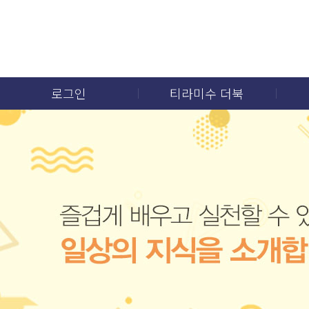
로그인
티라미수 더북