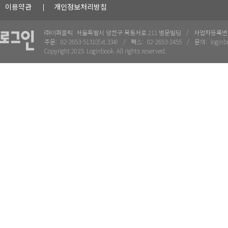
이용약관
개인정보처리방침
㈜이퍼블릭
서울특별시 양천구 목동서로 211 범문빌딩
사업자등록번
주문:
02-2653-5131(Ext.334)
팩스:
02-2653-2455
문의:
loginb
Copyright 2019. Loginbook. All rights reserved.