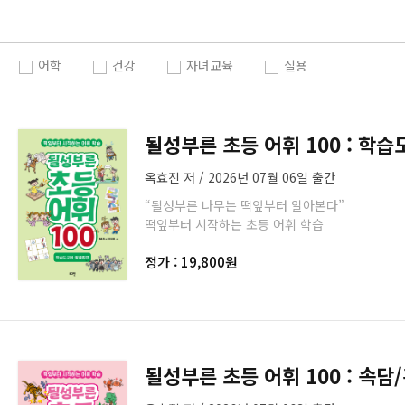
어학
건강
자녀교육
실용
될성부른 초등 어휘 100 : 학
옥효진 저 / 2026년 07월 06일 출간
“될성부른 나무는 떡잎부터 알아본다”
떡잎부터 시작하는 초등 어휘 학습
정가 : 19,800원
될성부른 초등 어휘 100 : 속