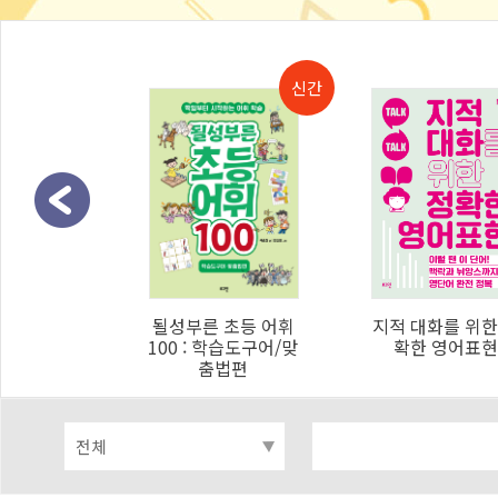
 초등 어휘
될성부른 초등 어휘
지적 대화를 위한
속담/관용어편
100 : 학습도구어/맞
확한 영어표현
춤법편