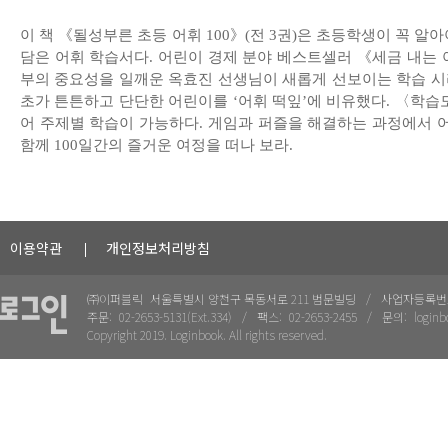
이 책 《될성부른 초등 어휘 100》(전 3권)은 초등학생이 꼭 알아
담은 어휘 학습서다. 어린이 경제 분야 베스트셀러 《세금 내는
부의 중요성을 일깨운 옥효진 선생님이 새롭게 선보이는 학습 시
초가 튼튼하고 단단한 어린이를 ‘어휘 떡잎’에 비유했다. 〈
어 주제별 학습이 가능하다. 게임과 퍼즐을 해결하는 과정에서 어
함께 100일간의 즐거운 여정을 떠나 보라.
이용약관
개인정보처리방침
㈜이퍼블릭
서울특별시 양천구 목동서로 211 범문빌딩
사업자등록번
주문:
02-2653-5131(Ext.334)
팩스:
02-2653-2455
문의:
loginb
Copyright 2019. Loginbook. All rights reserved.