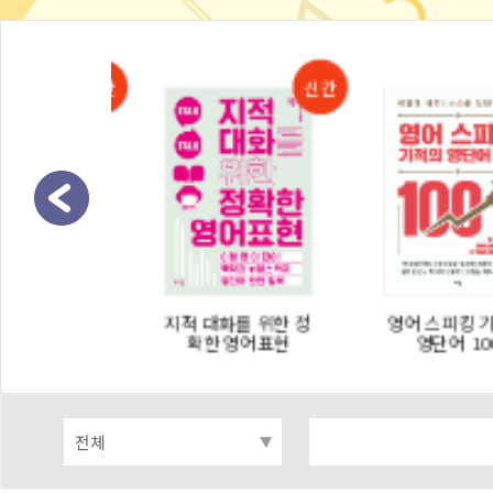
 초등 어휘
지적 대화를 위한 정
영어 스피킹 기
학습도구어/맞
확한 영어표현
영단어 100
법편