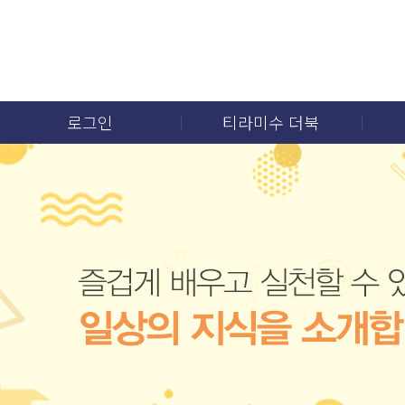
로그인
티라미수 더북