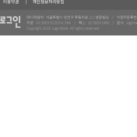
이용약관
개인정보처리방침
㈜이퍼블릭
서울특별시 양천구 목동서로 211 범문빌딩
사업자등록번
주문:
02-2653-5131(Ext.334)
팩스:
02-2653-2455
문의:
loginb
Copyright 2019. Loginbook. All rights reserved.