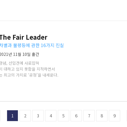
e Fair Leader
차별과 불평등에 관한 16가지 진실
2021년 11월 10일 출간
관념, 선입견에 사로잡혀
이 대하고 있지 못함을 지적하면서
 최고의 가치로 ‘공정’을 내세운다.
1
2
3
4
5
6
7
8
9