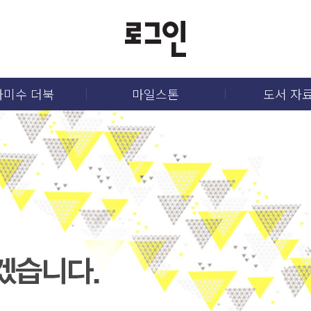
라미수 더북
마일스톤
도서 자