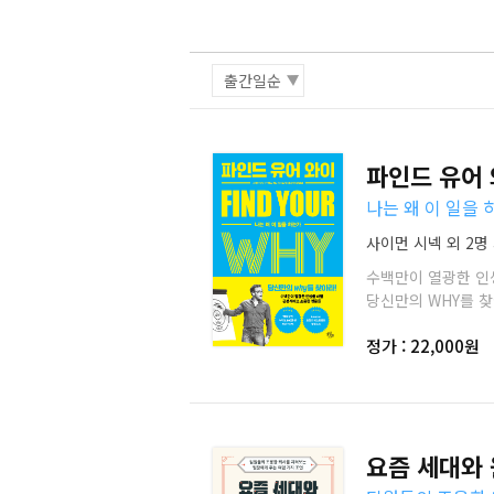
파인드 유어
나는 왜 이 일을
사이먼 시넥 외 2명 저
수백만이 열광한 인
당신만의 WHY를 찾
정가 : 22,000원
요즘 세대와 