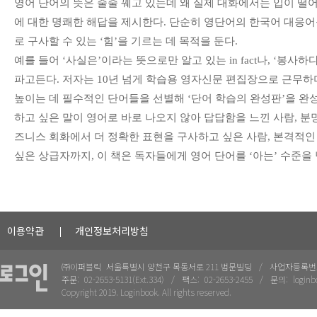
영어 단어의 뜻은 줄줄 꿰고 있는데 왜 실제 대화에서는 입이 떨어
에 대한 명쾌한 해답을 제시한다. 단순히 영단어의 한국어 대응
로 구사할 수 있는 ‘힘’을 기르는 데 목적을 둔다.
예를 들어 ‘사실은’이라는 뜻으로만 알고 있는 in fact나, ‘봉
파고든다. 저자는 10년 넘게 학습용 영자신문 편집장으로 근무
높이는 데 필수적인 단어들을 선별해 ‘단어 학습의 완성판’을 완
하고 싶은 말이 영어로 바로 나오지 않아 답답함을 느낀 사람, 분
즈니스 회화에서 더 정확한 표현을 구사하고 싶은 사람, 본격적
싶은 상급자까지, 이 책은 독자들에게 영어 단어를 ‘아는’ 수준을
이용약관
개인정보처리방침
㈜이퍼블릭
서울특별시 양천구 목동서로 211 범문빌딩
사업자등록번
주문:
02-2653-5131(Ext.334)
팩스:
02-2653-2455
문의:
loginb
Copyright 2019. Loginbook. All rights reserved.