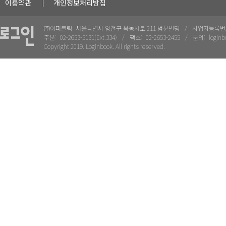
이용약관
개인정보처리방침
㈜이퍼블릭
서울특별시 양천구 목동서로 211 범문빌딩
사업자등록번
주문:
02-2653-5131(Ext.334)
팩스:
02-2653-2455
문의:
loginb
Copyright 2019. Loginbook. All rights reserved.