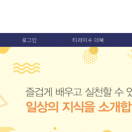
로그인
티라미수 더북