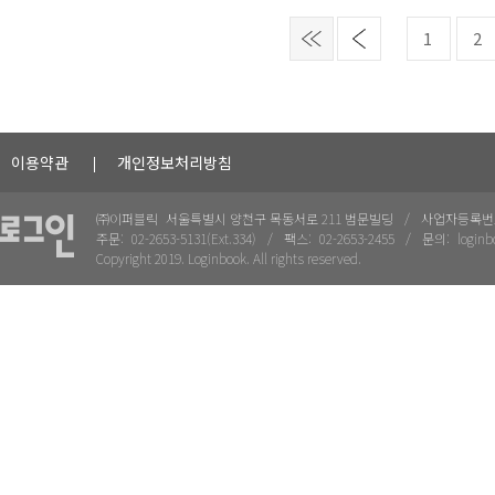
1
2
이용약관
개인정보처리방침
㈜이퍼블릭
서울특별시 양천구 목동서로 211 범문빌딩
사업자등록번
주문:
02-2653-5131(Ext.334)
팩스:
02-2653-2455
문의:
loginb
Copyright 2019. Loginbook. All rights reserved.